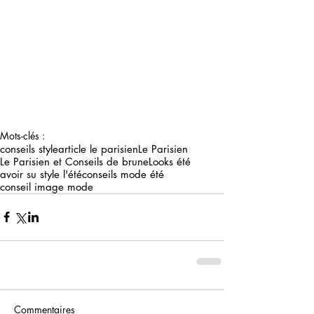
Mots-clés :
conseils style
article le parisien
Le Parisien
Le Parisien et Conseils de brune
Looks été
avoir su style l'été
conseils mode été
conseil image mode
Commentaires