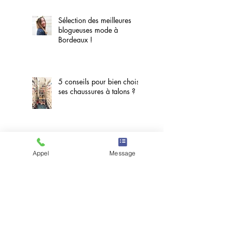
Sélection des meilleures
blogueuses mode à
Bordeaux !
5 conseils pour bien choisir
ses chaussures à talons ?
Appel
Message
Vous ne savez pas quoi
vous mettre le matin ? Oui,
mais pourquoi ?
Recherche par Tags