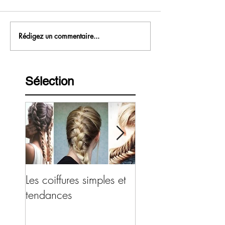
Rédigez un commentaire...
Sélection
Les coiffures simples et
Le pull oversize chi
tendances
décontracte ?